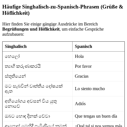
Häufige Singhalisch-zu-Spanisch-Phrasen (Grüße &
Höflichkeit)
Hier finden Sie einige gängige Ausdrücke im Bereich
Begrüßungen und Höflichkeit
, um einfache Gespräche
aufzubauen:
Singhalisch
Spanisch
හෙලෝ
Hola
ත්‍යාගි කරුණාකරයි
Por favor
ස්තූතියෙන්
Gracias
මට සැබවින් වෘත්තීය දෝෂයක්
Lo siento mucho
ඇත
අභියෝගය අවසන් විය යුතු
Adiós
නොවේ
ඔබට හොඳ දිනක් වේවා
Que tengas un buen día
ආපොස් මෙහිදී පැමිණියේ කුමක්
¿Qué tal si nos vemos más