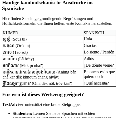
Häufige kambodschani­sche Ausdrücke ins
Spanische
Hier finden Sie einige grundlegende Begrüßungen und
Höflichkeitsformeln, die Ihnen helfen, erste Kontakte herzustellen:
KHMER
SPANISCH
Hola
សួស្តី (Sous tii)
Gracias
អរគុណ (Or kun)
Lo siento / Perdón
ទោស (Tao sot)
Adiós
លាហើយ (Lâ héay)
¿De dónde viene?
មកពីណា? (Mak pî nha?)
Entonces es lo que
អញ្ចឹងបានជាការដែលខ្ញុំចង់និយាយ (Anhng bân
quiero decir
châ kar dêk khnoum chang niyây)
¿Qué necesita?
អ្វីដែលអ្នកត្រូវការ? (Oml dék nôk tróv kár?)
Für wen ist dieses Werkzeug geeignet?
TextAdviser
unterstützt eine breite Zielgruppe:
Studenten:
Lernen Sie neue Sprachen mit echten