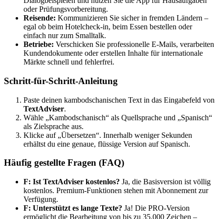
Dialogbeispielen und nutzen Sie die App für Hausaufgaben
oder Prüfungsvorbereitung.
Reisende:
Kommunizieren Sie sicher in fremden Ländern –
egal ob beim Hotelcheck-in, beim Essen bestellen oder
einfach nur zum Smalltalk.
Betriebe:
Verschicken Sie professionelle E-Mails, verarbeiten
Kundendokumente oder erstellen Inhalte für internationale
Märkte schnell und fehlerfrei.
Schritt-für-Schritt-Anleitung
Paste deinen kambodschani­schen Text in das Eingabefeld von
TextAdviser
.
Wähle „Kambodschanisch“ als Quellsprache und „Spanisch“
als Zielsprache aus.
Klicke auf „Übersetzen“. Innerhalb weniger Sekunden
erhältst du eine genaue, flüssige Version auf Spanisch.
Häufig gestellte Fragen (FAQ)
F: Ist TextAdviser kostenlos?
Ja, die Basisversion ist völlig
kostenlos. Premium-Funktionen stehen mit Abonnement zur
Verfügung.
F: Unterstützt es lange Texte?
Ja! Die PRO-Version
ermöglicht die Bearbeitung von bis zu 35.000 Zeichen –