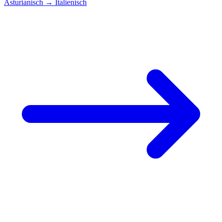
Asturianisch
→
Italienisch