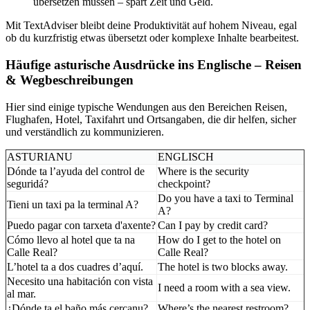
übersetzen müssen – spart Zeit und Geld.
Mit TextAdviser bleibt deine Produktivität auf hohem Niveau, egal
ob du kurzfristig etwas übersetzt oder komplexe Inhalte bearbeitest.
Häufige asturische Ausdrücke ins Englische – Reisen
& Wegbeschreibungen
Hier sind einige typische Wendungen aus den Bereichen Reisen,
Flughafen, Hotel, Taxifahrt und Ortsangaben, die dir helfen, sicher
und verständlich zu kommunizieren.
ASTURIANU
ENGLISCH
Dónde ta l’ayuda del control de
Where is the security
seguridá?
checkpoint?
Do you have a taxi to Terminal
Tieni un taxi pa la terminal A?
A?
Puedo pagar con tarxeta d'axente?
Can I pay by credit card?
Cómo llevo al hotel que ta na
How do I get to the hotel on
Calle Real?
Calle Real?
L’hotel ta a dos cuadres d’aquí.
The hotel is two blocks away.
Necesito una habitación con vista
I need a room with a sea view.
al mar.
¿Dónde ta el baño más cercanu?
Where’s the nearest restroom?