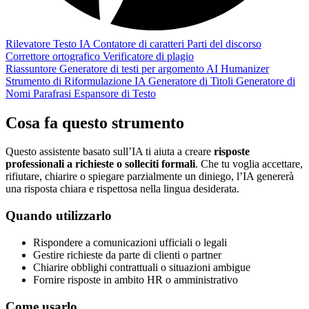
Rilevatore Testo IA
Contatore di caratteri
Parti del discorso
Correttore ortografico
Verificatore di plagio
Riassuntore
Generatore di testi per argomento
AI Humanizer
Strumento di Riformulazione IA
Generatore di Titoli
Generatore di
Nomi
Parafrasi
Espansore di Testo
Cosa fa questo strumento
Questo assistente basato sull’IA ti aiuta a creare
risposte
professionali a richieste o solleciti formali
. Che tu voglia accettare,
rifiutare, chiarire o spiegare parzialmente un diniego, l’IA genererà
una risposta chiara e rispettosa nella lingua desiderata.
Quando utilizzarlo
Rispondere a comunicazioni ufficiali o legali
Gestire richieste da parte di clienti o partner
Chiarire obblighi contrattuali o situazioni ambigue
Fornire risposte in ambito HR o amministrativo
Come usarlo