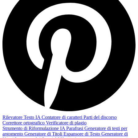
Rilevatore Testo IA
Contatore di caratteri
Parti del discorso
Correttore ortografico
Verificatore di plagio
Strumento di Riformulazione IA
Parafrasi
Generatore di testi per
argomento
Generatore di Titoli
Espansore di Testo
Generatore di