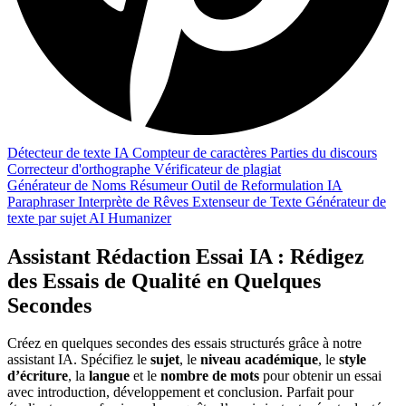
Détecteur de texte IA
Compteur de caractères
Parties du discours
Correcteur d'orthographe
Vérificateur de plagiat
Générateur de Noms
Résumeur
Outil de Reformulation IA
Paraphraser
Interprète de Rêves
Extenseur de Texte
Générateur de
texte par sujet
AI Humanizer
Assistant Rédaction Essai IA : Rédigez
des Essais de Qualité en Quelques
Secondes
Créez en quelques secondes des essais structurés grâce à notre
assistant IA. Spécifiez le
sujet
, le
niveau académique
, le
style
d’écriture
, la
langue
et le
nombre de mots
pour obtenir un essai
avec introduction, développement et conclusion. Parfait pour