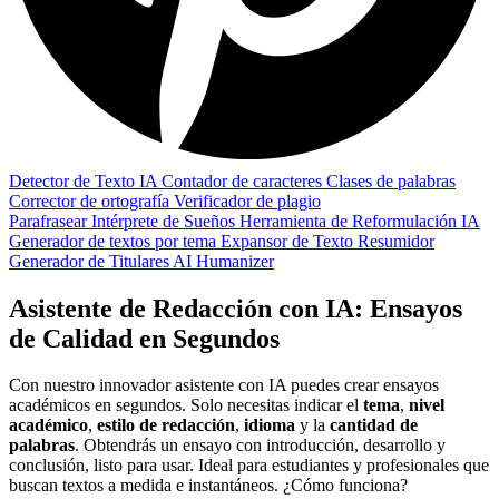
Detector de Texto IA
Contador de caracteres
Clases de palabras
Corrector de ortografía
Verificador de plagio
Parafrasear
Intérprete de Sueños
Herramienta de Reformulación IA
Generador de textos por tema
Expansor de Texto
Resumidor
Generador de Titulares
AI Humanizer
Asistente de Redacción con IA: Ensayos
de Calidad en Segundos
Con nuestro innovador asistente con IA puedes crear ensayos
académicos en segundos. Solo necesitas indicar el
tema
,
nivel
académico
,
estilo de redacción
,
idioma
y la
cantidad de
palabras
. Obtendrás un ensayo con introducción, desarrollo y
conclusión, listo para usar. Ideal para estudiantes y profesionales que
buscan textos a medida e instantáneos. ¿Cómo funciona?