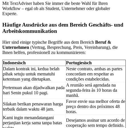
Mit TextAdviser haben Sie immer die beste Wahl für Ihren
Workflow – egal ob als Student, Unternehmer oder globaler
Experte.
Häufige Ausdrücke aus dem Bereich Geschäfts- und
Arbeitskommunikation
Hier sind einige typische Begriffe aus dem Bereich
Beruf &
Unternehmen
(Vertrag, Besprechung, Preis, Vereinbarung), die
Ihnen helfen, professionell zu kommunizieren:
Indonesisch
Portugiesisch
Dalam kontrak ini, kedua belah
Neste contrato, ambas as partes
pihak setuju untuk mematuhi
concordam em respeitar as
ketentuan yang ditetapkan.
condições estabelecidas.
A reunião será agendada na
Pertemuan akan dijadwalkan pada
segunda-feira às 10 horas da
hari Senin pukul 10 pagi.
manhã.
Favor envie sua melhor oferta de
Silakan berikan penawaran harga
preço dentro dos próximos 48
terbaik dalam waktu 48 jam.
horas.
Kami ingin menandatangani
Desejamos assinar um acordo de
perjanjian kerja sama tanpa batas
cooperação sem tempo definido.
waktu.