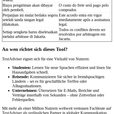
Biaya pengiriman akan dibayar
O custo do frete será pago pelo
oleh pembeli.
comprador.
Perjanjian ini mulai berlaku segera
Este acordo entra em vigor
setelah tanda tangan legal
imediatamente após a assinatura
dilakukan.
legal.
Todos os conflitos devem ser
Setiap sengketa harus diselesaikan
resolvidos por arbitragem em
melalui arbitrase di Jakarta.
Jacarta.
An wen richtet sich dieses Tool?
TextAdviser eignet sich für eine Vielzahl von Nutzern:
Studenten:
Lernen Sie neue Sprachen effizient und lösen Sie
Hausaufgaben schnell.
Reisende:
Kommunizieren Sie sicher in fremdsprachigen
Ländern – sei es für geschäftliche Treffen oder
Alltagssituationen.
Unternehmen:
Übersetzen Sie E-Mails, Berichte und
Verträge innerhalb von Sekunden – ohne Zeitverlust oder
Fehlerquellen.
Mit mehr als einer Million Nutzern weltweit vertrauen Fachleute auf
TextAdviser als verlässlichen Partner in globaler Kommunikation.