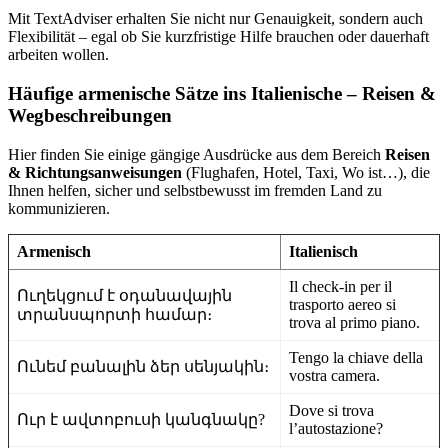
Mit TextAdviser erhalten Sie nicht nur Genauigkeit, sondern auch
Flexibilität – egal ob Sie kurzfristige Hilfe brauchen oder dauerhaft
arbeiten wollen.
Häufige armenische Sätze ins Italienische – Reisen &
Wegbeschreibungen
Hier finden Sie einige gängige Ausdrücke aus dem Bereich
Reisen
& Richtungsanweisungen
(Flughafen, Hotel, Taxi, Wo ist…), die
Ihnen helfen, sicher und selbstbewusst im fremden Land zu
kommunizieren.
Armenisch
Italienisch
Il check-in per il
Ուղեկցում է օդանավային
trasporto aereo si
տրանսպորտի համար։
trova al primo piano.
Tengo la chiave della
Ունեմ բանալին ձեր սենյակին։
vostra camera.
Dove si trova
Ուր է ավտոբուսի կանգնակը?
l’autostazione?