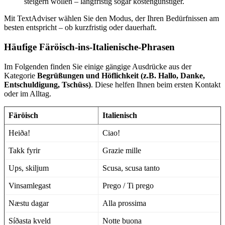
steigern wollen – langfristig sogar kostengünstiger.
Mit TextAdviser wählen Sie den Modus, der Ihren Bedürfnissen am
besten entspricht – ob kurzfristig oder dauerhaft.
Häufige Färöisch-ins-Italienische-Phrasen
Im Folgenden finden Sie einige gängige Ausdrücke aus der
Kategorie
Begrüßungen und Höflichkeit (z.B. Hallo, Danke,
Entschuldigung, Tschüss)
. Diese helfen Ihnen beim ersten Kontakt
oder im Alltag.
Färöisch
Italienisch
Heiða!
Ciao!
Takk fyrir
Grazie mille
Ups, skiljum
Scusa, scusa tanto
Vinsamlegast
Prego / Ti prego
Næstu dagar
Alla prossima
Síðasta kveld
Notte buona