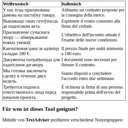
Weißrussisch
Italienisch
У нас ёсць прапанована
Abbiamo un contratto proposto per
дамова на пастаўку тавару.
la consegna della merce.
Выкажыце сваю гатоўнасць
Esprimete il vostro consenso alla
да падпісання акта.
firma del verbale.
Прызначэнне сучаснага
L'obiettivo dell'incontro attuale è
збору — абмеркаванне
l'esame delle nuove condizioni.
новых умоваў.
Канчатковая цана за адзініцу
Il prezzo finale per unità ammonta
складае 180 €.
a 180 euro.
Дакументы патрабуюцца для
I documenti sono necessari per
падпісання дагавору.
firmare il contratto.
Мы готовы заключить
Siamo disposti a concludere
сделку в течение двух
l'accordo entro due settimane.
недель.
Требуется подпись
È richiesta la firma di una persona
ответственного лица перед
responsabile prima dell'avvio del
началом проекта.
progetto.
Für wen ist dieses Tool geeignet?
Mithilfe von
TextAdviser
profitieren verschiedene Nutzergruppen: