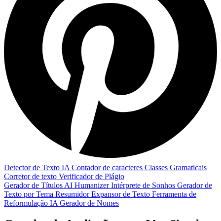
Detector de Texto IA
Contador de caracteres
Classes Gramaticais
Corretor de texto
Verificador de Plágio
Gerador de Títulos
AI Humanizer
Intérprete de Sonhos
Gerador de
Texto por Tema
Resumidor
Expansor de Texto
Ferramenta de
Reformulação IA
Gerador de Nomes