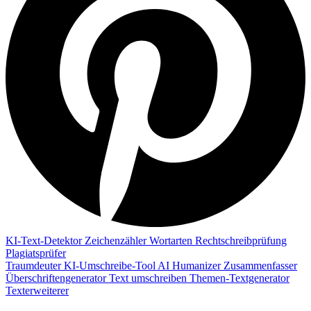
KI-Text-Detektor
Zeichenzähler
Wortarten
Rechtschreibprüfung
Plagiatsprüfer
Traumdeuter
KI-Umschreibe-Tool
AI Humanizer
Zusammenfasser
Überschriftengenerator
Text umschreiben
Themen-Textgenerator
Texterweiterer