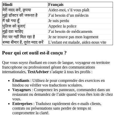
Hindi
Français
मेरी मदद करें, कृपया
Aidez-moi, s’il vous plaît
मुझे डॉक्टर की जरूरत है
J’ai besoin d’un médecin
मैं खो गया हूँ
Je suis perdu
पुलिस को बुलाएं
Appelez la police
मुझे दवा चाहिए
J’ai besoin de médicaments
मेरा घर नहीं मिल रहा है
Je ne trouve pas mon logement
बच्चा बीमार है, तुरंत मदद करें
L’enfant est malade, aidez-nous vite
Pour qui cet outil est-il conçu ?
Que vous soyez étudiant en cours de langue, voyageur en territoire
francophone ou professionnel gérant des communications
internationales,
TextAdviser
s’adapte à tous les profils :
Étudiants
: Utilisez-le pour comprendre des exercices en
hindou ou vérifier vos traductions scolaires.
Voyageurs
: Comprenez les panneaux, commandez dans un
restaurant ou demandez de l’aide quand vous êtes loin de chez
vous.
Entreprises
: Traduisez rapidement des e-mails clients,
contrats ou présentations sans perdre de temps ni
compromettre la clarté.