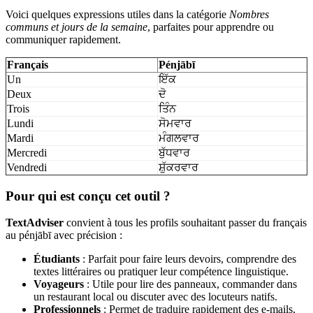
Voici quelques expressions utiles dans la catégorie
Nombres
communs et jours de la semaine
, parfaites pour apprendre ou
communiquer rapidement.
Français
Pénjābī
Un
ਇੱਕ
Deux
ਦੋ
Trois
ਤਿੰਨ
Lundi
ਸੋਮਵਾਰ
Mardi
ਮੰਗਲਵਾਰ
Mercredi
ਬੁੱਧਵਾਰ
Vendredi
ਸ਼ੁੱਕਰਵਾਰ
Pour qui est conçu cet outil ?
TextAdviser
convient à tous les profils souhaitant passer du français
au pénjābī avec précision :
Étudiants
: Parfait pour faire leurs devoirs, comprendre des
textes littéraires ou pratiquer leur compétence linguistique.
Voyageurs
: Utile pour lire des panneaux, commander dans
un restaurant local ou discuter avec des locuteurs natifs.
Professionnels
: Permet de traduire rapidement des e-mails,