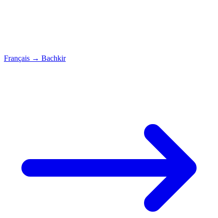
Français
→
Bachkir