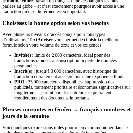
le monde entier
, faisant du français l’une des langues les plus
parlées au globe – et c’est exactement pourquoi avoir accès à une
traduction précise du féroïen est si important.
Choisissez la bonne option selon vos besoins
Avec plusieurs niveaux d’accès conçus pour tous types
d’utilisateurs,
TextAdviser
vous permet de choisir la meilleure
formule selon votre volume de texte et vos exigences :
Invité(e)
: limite de 2 000 caractères, idéal pour des
traductions rapides sans inscription ni perte de données
personnelles.
Inscrit(e)
: jusqu’à 3 000 caractères, avec historique de
traduction et traitement accéléré pour une expérience fluide.
PRO
: 35 000 caractères disponibles, suppression des
publicités, traitement prioritaire et économies significatives sur
long terme — parfait pour les entreprises qui traitent
régulièrement des documents importants.
Phrases courantes en féroïen → français : nombres et
jours de la semaine
Voici quelques expressions utiles pour mieux communiquer dans le
cadre des
nombres communs
et des
jours de la semaine
.