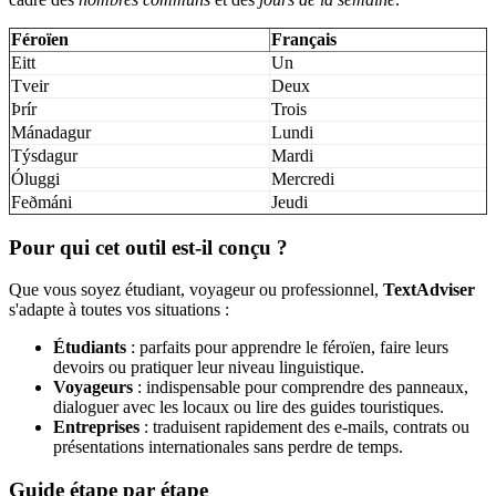
Féroïen
Français
Eitt
Un
Tveir
Deux
Þrír
Trois
Mánadagur
Lundi
Týsdagur
Mardi
Óluggi
Mercredi
Feðmáni
Jeudi
Pour qui cet outil est-il conçu ?
Que vous soyez étudiant, voyageur ou professionnel,
TextAdviser
s'adapte à toutes vos situations :
Étudiants
: parfaits pour apprendre le féroïen, faire leurs
devoirs ou pratiquer leur niveau linguistique.
Voyageurs
: indispensable pour comprendre des panneaux,
dialoguer avec les locaux ou lire des guides touristiques.
Entreprises
: traduisent rapidement des e-mails, contrats ou
présentations internationales sans perdre de temps.
Guide étape par étape