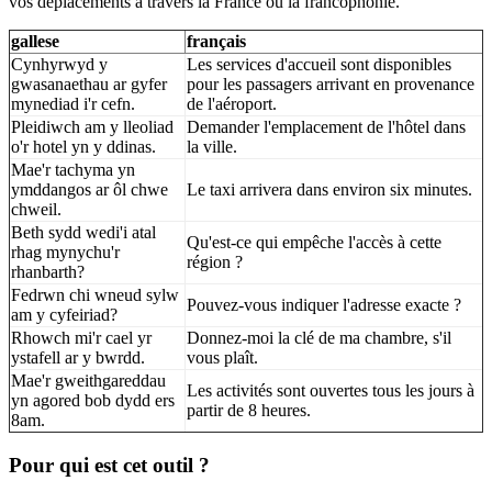
vos déplacements à travers la France ou la francophonie.
gallese
français
Cynhyrwyd y
Les services d'accueil sont disponibles
gwasanaethau ar gyfer
pour les passagers arrivant en provenance
mynediad i'r cefn.
de l'aéroport.
Pleidiwch am y lleoliad
Demander l'emplacement de l'hôtel dans
o'r hotel yn y ddinas.
la ville.
Mae'r tachyma yn
ymddangos ar ôl chwe
Le taxi arrivera dans environ six minutes.
chweil.
Beth sydd wedi'i atal
Qu'est-ce qui empêche l'accès à cette
rhag mynychu'r
région ?
rhanbarth?
Fedrwn chi wneud sylw
Pouvez-vous indiquer l'adresse exacte ?
am y cyfeiriad?
Rhowch mi'r cael yr
Donnez-moi la clé de ma chambre, s'il
ystafell ar y bwrdd.
vous plaît.
Mae'r gweithgareddau
Les activités sont ouvertes tous les jours à
yn agored bob dydd ers
partir de 8 heures.
8am.
Pour qui est cet outil ?