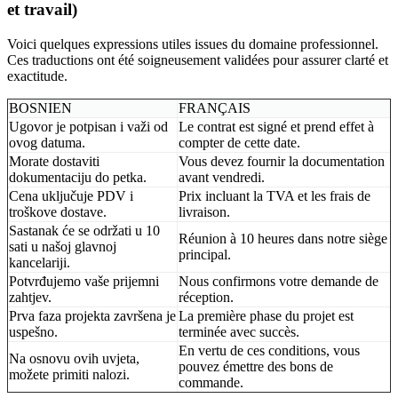
et travail)
Voici quelques expressions utiles issues du domaine professionnel.
Ces traductions ont été soigneusement validées pour assurer clarté et
exactitude.
BOSNIEN
FRANÇAIS
Ugovor je potpisan i važi od
Le contrat est signé et prend effet à
ovog datuma.
compter de cette date.
Morate dostaviti
Vous devez fournir la documentation
dokumentaciju do petka.
avant vendredi.
Cena uključuje PDV i
Prix incluant la TVA et les frais de
troškove dostave.
livraison.
Sastanak će se održati u 10
Réunion à 10 heures dans notre siège
sati u našoj glavnoj
principal.
kancelariji.
Potvrđujemo vaše prijemni
Nous confirmons votre demande de
zahtjev.
réception.
Prva faza projekta završena je
La première phase du projet est
uspešno.
terminée avec succès.
En vertu de ces conditions, vous
Na osnovu ovih uvjeta,
pouvez émettre des bons de
možete primiti nalozi.
commande.