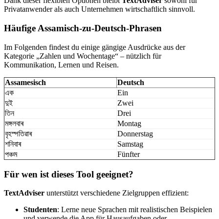
Dank dieser flexiblen Optionen bleibt
TextAdviser
sowohl für
Privatanwender als auch Unternehmen wirtschaftlich sinnvoll.
Häufige Assamisch-zu-Deutsch-Phrasen
Im Folgenden findest du einige gängige Ausdrücke aus der
Kategorie „Zahlen und Wochentage“ – nützlich für
Kommunikation, Lernen und Reisen.
Assamesisch
Deutsch
এক
Ein
দুই
Zwei
তিন
Drei
মঙ্গলবাৰ
Montag
বৃহস্পতিৱাৰ
Donnerstag
শনিবাৰ
Samstag
পঞ্চম
Fünfter
Für wen ist dieses Tool geeignet?
TextAdviser
unterstützt verschiedene Zielgruppen effizient:
Studenten
: Lerne neue Sprachen mit realistischen Beispielen
und verwende die App für Hausaufgaben oder